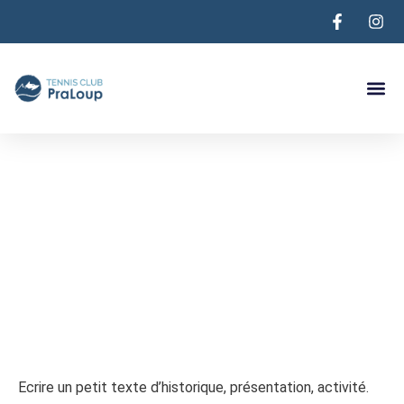
Les Terr
Tournoi De P
Tennis Club de Praloup
Ecrire un petit texte d’historique, présentation, activité.